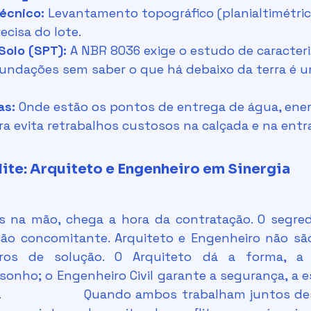
écnico:
 Levantamento topográfico (planialtimétrico
cisa do lote.
olo (SPT):
 A NBR 8036 exige o estudo de caracter
 fundações sem saber o que há debaixo da terra é u
as:
 Onde estão os pontos de entrega de água, ener
ra evita retrabalhos custosos na calçada e na entr
Elite: Arquiteto e Engenheiro em Sinergia
ção concomitante. Arquiteto e Engenheiro não são 
eiros de solução. O Arquiteto dá a forma, a 
sonho; o Engenheiro Civil garante a segurança, a es
iro 