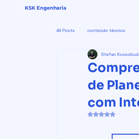
KSK Engenharia
All Posts
conteúdo técnico
Stefan Kossobudz
Comprei
de Plan
com Int
Avaliado com NaN 