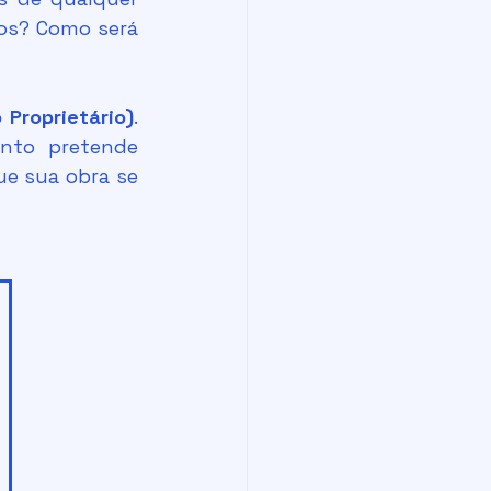
os? Como será 
Proprietário)
. 
nto pretende 
ue sua obra se 