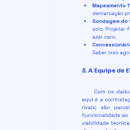
Mapeamento T
demarcação pre
Sondagem do S
solo. Projetar
azar caro.
Concessionári
Saber isso ago
3. A Equipe de 
	Com os dados na mão, chega a hora da contratação. O segredo do sucesso 
aqui é a contrata
rivais; são parc
funcionalidade ao 
viabilidade técnica. 			Quando ambos trabalham juntos desde o prime