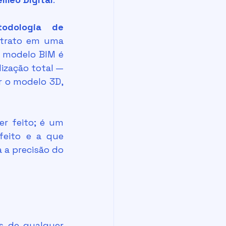
dologia de 
ntrato em uma 
O modelo BIM é 
zação total — 
r o modelo 3D, 
 deve ser feito e a que 
a precisão do 