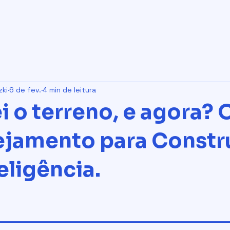
ki
6 de fev.
4 min de leitura
 o terreno, e agora? 
ejamento para Constr
eligência.
de 5 estrelas.