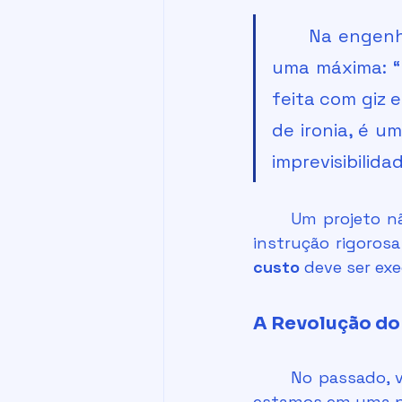
Na engenha
uma máxima: “
feita com giz 
de ironia, é um
imprevisibilid
	Um projeto não é apenas uma ilustração de como algo deve ser feito; é uma 
instrução rigoros
custo
 deve ser ex
A Revolução do 
	No passado, vivemos a revolução da migração da prancheta para o CAD. Hoje, 
estamos em uma nov