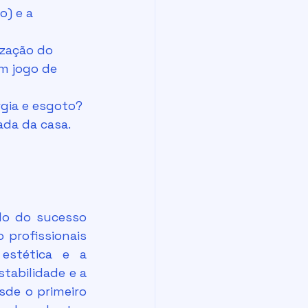
) e a 
ização do 
m jogo de 
gia e esgoto? 
ada da casa.
profissionais 
estética e a 
tabilidade e a 