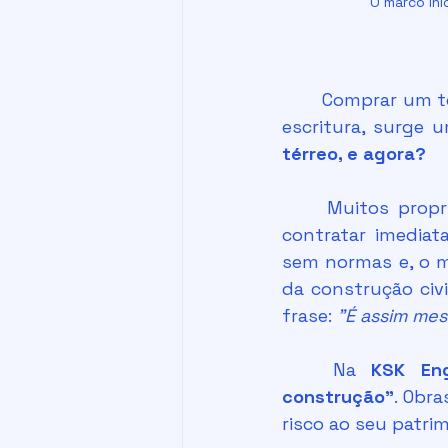
O marco ini
	Comprar um terreno é o marco inicial de um sonho, mas logo após a euforia da 
escritura, surge 
térreo, e agora?
	Muitos proprietários, movidos pela ansiedade, cometem o erro clássico de 
contratar imediat
sem normas e, o m
da construção civ
frase: 
"É assim me
	Na 
KSK Eng
construção"
. Obr
risco ao seu patri