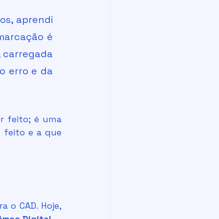
s, aprendi 
marcação é 
 carregada 
o erro e da 
 deve ser feito e a que 
êmeo Digital
.