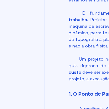
	É fundame
trabalho.
 Projeta
máquina de escreve
dinâmico, permite 
da topografia à pl
e não a obra física
	Um projeto não é apenas uma instrução de como algo deve ser feito; é um 
guia rigoroso de
custo
 deve ser ex
projeto, a execuçã
1. O Ponto de P
	A paciência é a sua melhor conselheira neste momento. Antes de qualquer 