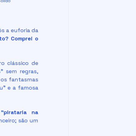
ólido 
o? Comprei o 
" sem regras, 
 os fantasmas 
u" e a famosa 
 
"pirataria na 
ceiro; são um 