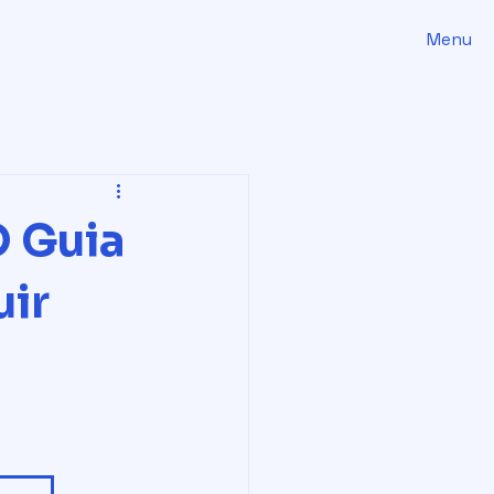
Menu
O Guia
uir