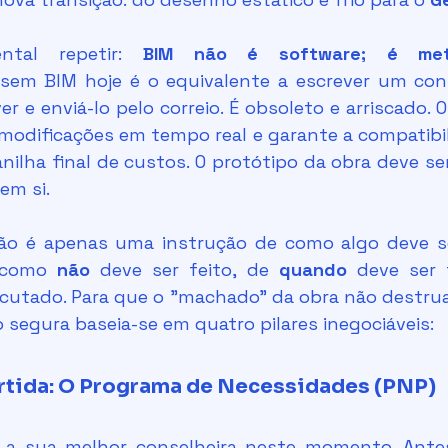
ntal repetir: 
BIM não é software; é meto
r sem BIM hoje é o equivalente a escrever um co
r e enviá-lo pelo correio. É obsoleto e arriscado. 
modificações em tempo real e garante a compatibili
anilha final de custos. O protótipo da obra deve se
 em si.
 como 
não
 deve ser feito, de 
quando
ecutado. Para que o "machado" da obra não destrua 
o segura baseia-se em quatro pilares inegociáveis:
artida: O Programa de Necessidades (PNP)