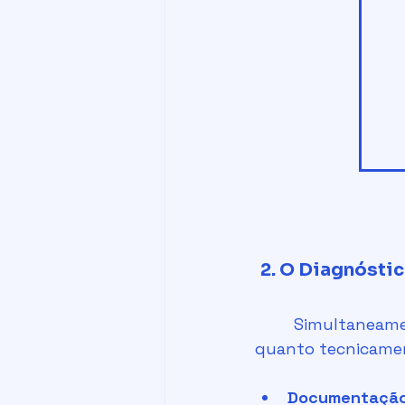
2. O Diagnóstic
	Simultaneamente ao PNP, é preciso "escanear" o seu terreno, tanto jurídica 
quanto tecnicament
Documentação