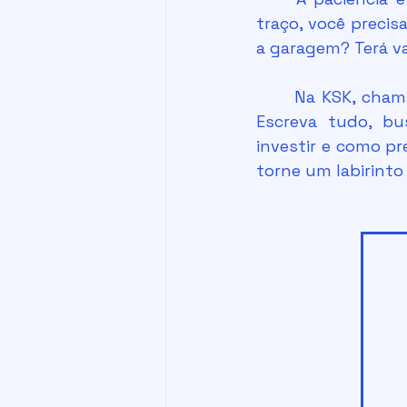
traço, você precis
a garagem? Terá v
	Na KSK, cha
Escreva tudo, bu
investir e como pr
torne um labirinto