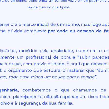
cial de um sonho: transformar um terreno vazio em um patrimônio s
exige mais do que tijolos.
uma dúvida complexa: 
por onde eu começo de fat
amente um profissional de obra e "subir paredes
ais grave, sem previsibilidade. É aqui que nascem
il: o orçamento que estoura, o material que "sumi
smo, toda casa trinca um pouco com o tempo"
.
enharia
, combatemos o que chamamos de
as sem planejamento não são apenas um risco finan
mônio e à segurança da sua família.