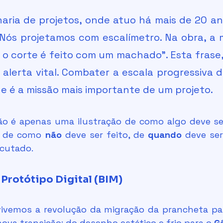
ria de projetos, onde atuo há mais de 20 ano
Nós projetamos com escalímetro. Na obra, a 
e o corte é feito com um machado”. Esta frase,
 alerta vital. Combater a escala progressiva d
ade é a missão mais importante de um projeto.
a de como 
não
 deve ser feito, de 
quando
ecutado.
Protótipo Digital (BIM)
a transição: do desenho estático e frio para o 
G