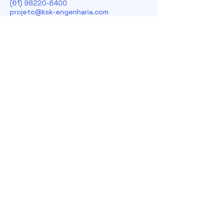
(61) 98220-6400
projeto@ksk-engenharia.com
Brasília - DF
Brasil - BR
Declaração de Acessibilidade
Termos de Uso
Política de Privacidade
Conexão Engenharia
Assine aqui Blog Conexão Engenharia.
Receba conteúdos técnicos, insights sobre BIM e
bastidores de projetos diretamente no seu e-
mail.
Nome
*