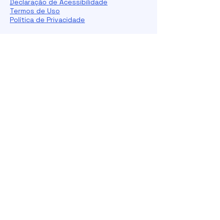
Declaração de Acessibilidade
Termos de Uso
Política de Privacidade
Conexão Engenharia
Assine aqui Blog Conexão Engenharia.
Receba conteúdos técnicos, insights sobre BIM e
bastidores de projetos diretamente no seu e-
mail.
Nome
*
Sobrenome
*
E-mail
*