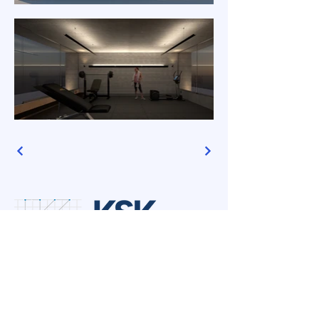
(61) 98220-6400
projeto@ksk-engenharia.com
Brasília - DF
Brasil - BR