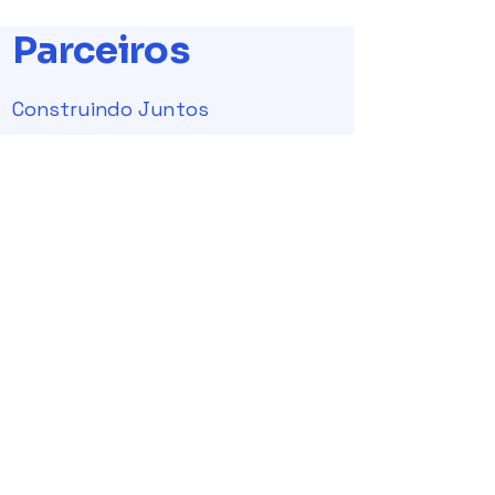
Parceiros
Construindo Juntos
Trabalhamos em estreita colaboração
com uma rede de parceiros confiáveis
para garantir a excelência em cada
projeto. Nossa parceria estratégica nos
permite oferecer soluções integradas e
de alta qualidade, mantendo o
compromisso com a inovação e
excelência em engenharia. Nosso foco é
o respeito ao projeto de arquitetura,
sempre com economia e a boa prática
de projetos.