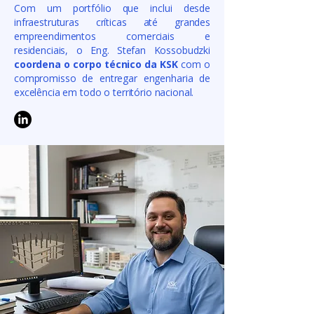
Com um portfólio que inclui desde
infraestruturas críticas até grandes
empreendimentos comerciais e
residenciais, o Eng. Stefan Kossobudzki
coordena o corpo técnico da KSK
com o
compromisso de entregar engenharia de
excelência em todo o território nacional.