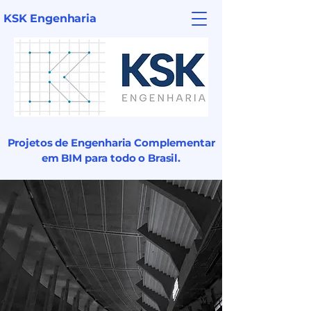
KSK Engenharia
Projetos de Engenharia Complementar
em BIM para todo o Brasil.